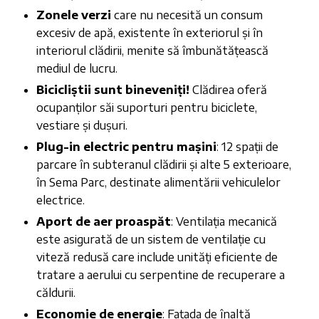
Zonele verzi
care nu necesită un consum
excesiv de apă, existente în exteriorul și în
interiorul clădirii, menite să îmbunătățească
mediul de lucru.
Bicicliștii sunt bineveniți!
Clădirea oferă
ocupanților săi suporturi pentru biciclete,
vestiare și dușuri.
Plug-in electric pentru mașini
: 12 spații de
parcare în subteranul clădirii și alte 5 exterioare,
în Sema Parc, destinate alimentării vehiculelor
electrice.
Aport de aer proaspăt
: Ventilația mecanică
este asigurată de un sistem de ventilație cu
viteză redusă care include unități eficiente de
tratare a aerului cu serpentine de recuperare a
căldurii.
Economie de energie
: Fațada de înaltă