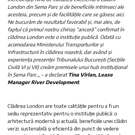
London din Sema Parc și de beneficiile intrinseci ale
acesteia, precum și de facilitățile care se găsesc aici.
Ne bucurăm de rezultatul favorabil și, mai ales, de
faptul că primul nostru chiriaș
“
ancoră” confirmat în
clădirea London este o instituție publică. Odată cu
acomodarea Ministerului Transporturilor și
Infrastructurii în clădirea noastră, dar având și
experiența prezenței Tribunalului București (Secțiile
Civilă VI și VII) creăm premisele unui hub instituțional
în Sema Parc.„ – a declarat
Tina Vîrlan, Lease
Manager River Development
.
Clădirea London are toate calitățile pentru a fi un
sediu reprezentativ pentru o instituție publică: o
arhitectură modernă și actuală, beneficiile unei clădiri
verzi, sustenabilă și eficientă din punct de vedere