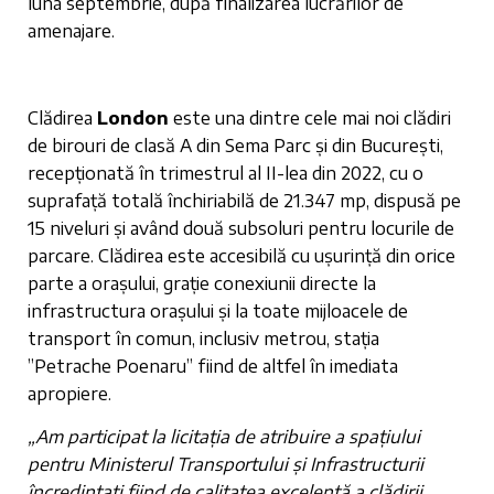
luna septembrie, după finalizarea lucrărilor de
amenajare.
Clădirea
London
este una dintre cele mai noi clădiri
de birouri de clasă A din Sema Parc și din București,
recepționată în trimestrul al II-lea din 2022, cu o
suprafață totală închiriabilă de 21.347 mp, dispusă pe
15 niveluri și având două subsoluri pentru locurile de
parcare. Clădirea este accesibilă cu ușurință din orice
parte a orașului, grație conexiunii directe la
infrastructura orașului și la toate mijloacele de
transport în comun, inclusiv metrou, stația
”Petrache Poenaru” fiind de altfel în imediata
apropiere.
„Am participat la licitația de atribuire a spațiului
pentru Ministerul Transportului și Infrastructurii
încredințați fiind de calitatea excelentă a clădirii