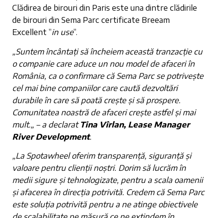
Clădirea de birouri din Paris este una dintre clădirile
de birouri din Sema Parc certificate Breeam
Excellent ”
in use
”.
„Suntem încântați să încheiem această tranzacție cu
o companie care aduce un nou model de afaceri în
România, ca o confirmare că Sema Parc se potrivește
cel mai bine companiilor care caută dezvoltări
durabile în care să poată crește și să prospere.
Comunitatea noastră de afaceri crește astfel și mai
mult.„ – a declarat
Tina Vîrlan, Lease Manager
River Development
.
„La Spotawheel oferim transparență, siguranță și
valoare pentru clienții noștri. Dorim să lucrăm în
medii sigure și tehnologizate, pentru a scala oamenii
și afacerea în direcția potrivită. Credem că Sema Parc
este soluția potrivită pentru a ne atinge obiectivele
de scalabilitate pe măsură ce ne extindem în