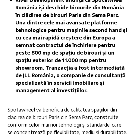
River Development anunță că Spotawheel
România își deschide birourile din România
în clădirea de birouri Paris din Sema Parc.
Una dintre cele mai avansate platforme
tehnologice pentru mașinile second hand și
cu cea mai rapidă creștere din Europa a
semnat contractul de închiriere pentru
peste 800 mp de spațiu de birouri și un
spațiu exterior de 11.000 mp pentru
showroom. Tranzacția a fost intermediată
de JLL România, o companie de consultanță
specializată în servicii imobiliare și
management al investițiilor.
Spotawheel va beneficia de calitatea spațiilor din
clădirea de birouri Paris din Sema Parc, construite
conform celor mai noi tehnologii și standarde, care
se concentrează pe flexibilitate, mediu și durabilitate.