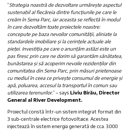
”
Strategia noastră de dezvoltare urmărește aspectul
sustenabil al fiecăreia dintre funcțiunile pe care le
creăm în Sema Parc, iar aceasta se reflectă în modul
în care dezvoltăm toate proiectele noastre:
concepute pe baza nevoilor comunității, aliniate la
standardele imobiliare și la cerințele actuale ale
pieței. Investiția pe care o anunțăm astăzi este un
pas firesc prin care ne dorim să garantăm sănătatea,
bunăstarea și să acoperim nevoile rezidenților din
comunitatea din Sema Parc, prin măsuri prietenoase
cu mediul în ceea ce privește consumul de energie și
apă, poluarea, accesul la transportul în comun sau
utilizarea terenurilor.
” – says
Liviu Birău, Director
General al River Development.
Proiectul constă într-un sistem integrat format din
3 sub-centrale electrice fotovoltaice. Acestea
injectează în sistem energia generată de cca. 3.000